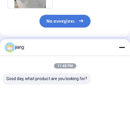
Να συνεχίσει
Συνιστώμενα Προϊόντα
jiang
11:48 PM
Good day, what product are you looking for?
Προχρωματισμένη
Επικαιροποιημένα
Πίνακας από 
γαλβανισμένη θερμά
προϊόντα από
χάλυβα χάλυβ
ελαστική πλάκα /
χάλυβα που
σχηματίζεται
S235JR πλάκα
περιέχουν:
χάλυβα χάλυβ
χάλυβα
χάλυβα χάλυβ
Καλύτερη τιμή
Καλύτερη τιμή
Καλύτερη 
χάλυβα χάλυβ