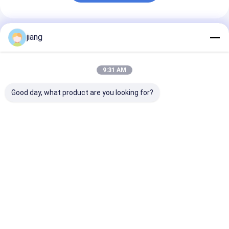
Συνιστώμενα Προϊόντα
jiang
9:31 AM
Good day, what product are you looking for?
Στρογγυλοειδής
Μη λιπασμένοι
Όροι πληρωμή
σχήμα
ατσάλινοι σωλήνες
T/T 30%
καλωδιωμένος
και σωλήνες από
προκαταβολή 
σωλήνας από
ατσάλι αλυσοδέκτη
εξατομικευμέ
χάλυβα άνθρακα
εξαρτήματα
Καλύτερη τιμή
Καλύτερη τιμή
Καλύτερη 
Σχεδιασμός χάλυβα
υδροδότησης 
σωλήνα με ψυχρή
αποχέτευσης
έλαση
χυτοσιδήρου
Αρχική
Περίπου
επαφή
Desktop
Σελίδα
εμείς
Site
Sitemap
Πολιτική μυστικότητας