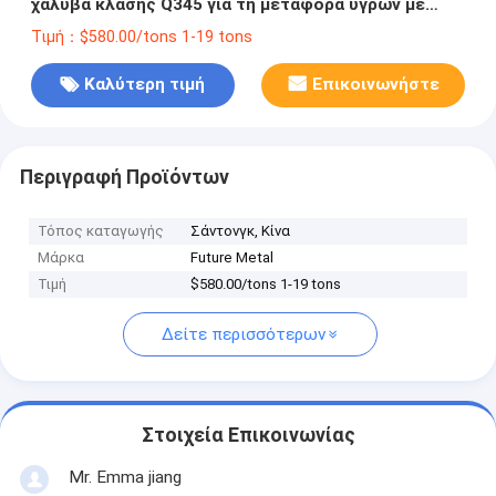
χάλυβα κλάσης Q345 για τη μεταφορά υγρών με
προσιτό κόστος
Τιμή：$580.00/tons 1-19 tons
Καλύτερη τιμή
Επικοινωνήστε
Περιγραφή Προϊόντων
Τόπος καταγωγής
Σάντονγκ, Κίνα
Μάρκα
Future Metal
Τιμή
$580.00/tons 1-19 tons
Δείτε περισσότερων
Στοιχεία Επικοινωνίας
Mr. Emma jiang