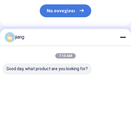
Να συνεχίσει
Συνιστώμενα Προϊόντα
jiang
7:10 AM
Good day, what product are you looking for?
Προσαρμοσμένο
Ζεστόψυχρα
Προσαρμοσμέ
μέγεθος Πλάκα από
τυλιγμένα 304 201
μέγεθος 1MM
ανοξείδωτο χάλυβα
316 316L 2205 2507
2MM πάχος 1
2B BA αριθ. 1 SS304
904L 430
1200MM 100
321 316L 201
περιτυλίγματα από
φύλλο από
Καλύτερη τιμή
Καλύτερη τιμή
Καλύτερη 
1000*2000mm
ανοξείδωτο χάλυβα
ανοξείδωτο χ
1200*2400mm