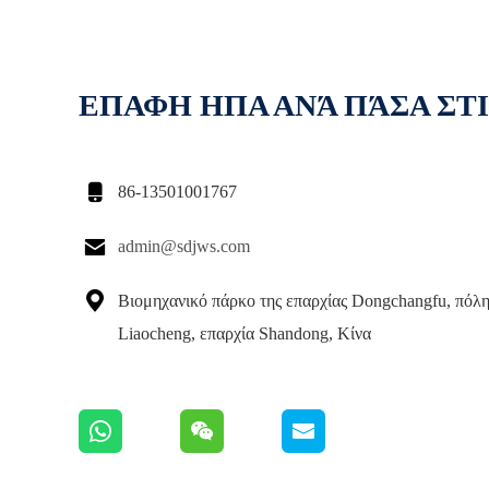
ΕΠΑΦΗ ΗΠΑ ΑΝΆ ΠΆΣΑ ΣΤ

86-13501001767

admin@sdjws.com

Βιομηχανικό πάρκο της επαρχίας Dongchangfu, πόλ
Liaocheng, επαρχία Shandong, Κίνα