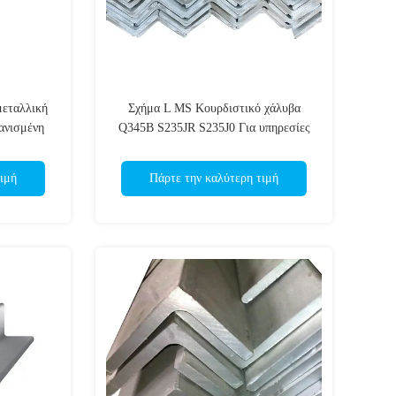
μεταλλική
Σχήμα L MS Κουρδιστικό χάλυβα
ανισμένη
Q345B S235JR S235J0 Για υπηρεσίες
επεξεργασίας συγκόλλησης
ιμή
Πάρτε την καλύτερη τιμή