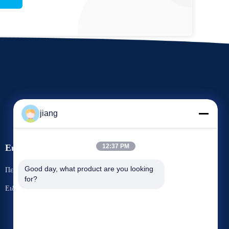
jiang
Εκδηλώσεις
12:37 PM
Ζητήστε ένα
Good day, what product are you looking 
Περιπτώσεις
for?
απόσπασμα
Τηλ.: 86-13501001767
Ειδήσεις


