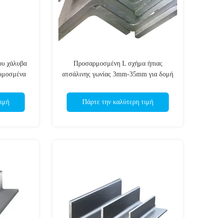
ου χάλυβα
Προσαρμοσμένη L σχήμα ήπιας
αρμοσμένα
ατσάλινης γωνίας 3mm-35mm για δομή
κτιρίου
ιμή
Πάρτε την καλύτερη τιμή