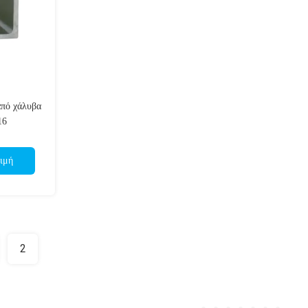
από χάλυβα
16
ιμή
2