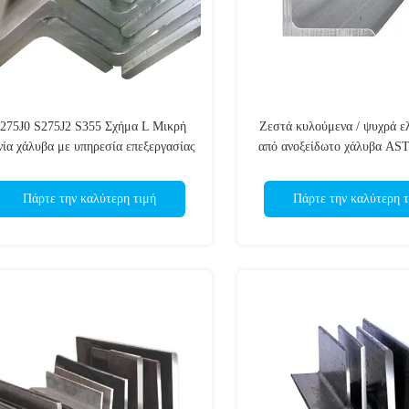
275J0 S275J2 S355 Σχήμα L Μικρή
Ζεστά κυλούμενα / ψυχρά ε
νία χάλυβα με υπηρεσία επεξεργασίας
από ανοξείδωτο χάλυβα AS
συγκόλλησης
DIN Standard
Πάρτε την καλύτερη τιμή
Πάρτε την καλύτερη τ