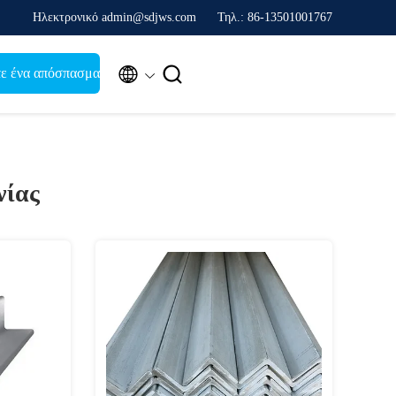
Ηλεκτρονικό admin@sdjws.com
Τηλ.: 86-13501001767


ε ένα απόσπασμα
νίας