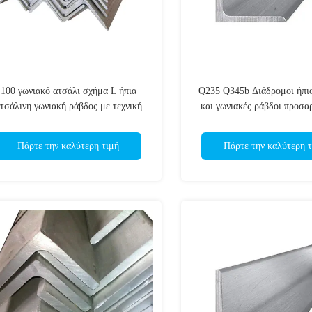
100 γωνιακό ατσάλι σχήμα L ήπια
Q235 Q345b Διάδρομοι ήπι
τσάλινη γωνιακή ράβδος με τεχνική
και γωνιακές ράβδοι προσ
θερμής έλασης / ψυχρής έλξης
μεγέθη
Πάρτε την καλύτερη τιμή
Πάρτε την καλύτερη τ